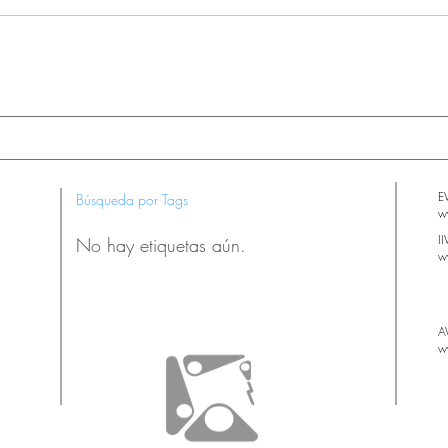
E
Búsqueda por Tags
w
I
No hay etiquetas aún.
w
A
w