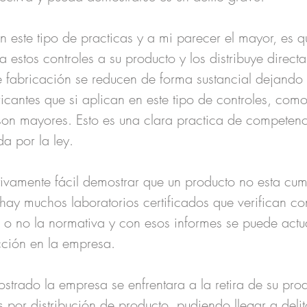
 este tipo de practicas y a mi parecer el mayor, es qu
a estos controles a su producto y los distribuye direc
e fabricación se reducen de forma sustancial dejando 
icantes que si aplican en este tipo de controles, como
son mayores. Esto es una clara practica de competenc
a por la ley.
tivamente fácil demostrar que un producto no esta cum
 hay muchos laboratorios certificados que verifican c
 o no la normativa y con esos informes se puede actu
cción en la empresa.
strado la empresa se enfrentara a la retira de su prod
 por distribución de producto, pudiendo llegar a delit