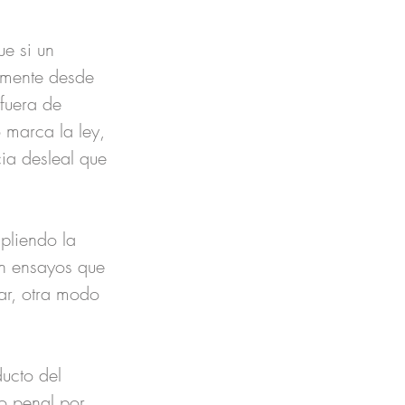
e si un 
tamente desde 
fuera de 
 marca la ley, 
ia desleal que 
pliendo la 
on ensayos que 
ar, otra modo 
ucto del 
o penal por 