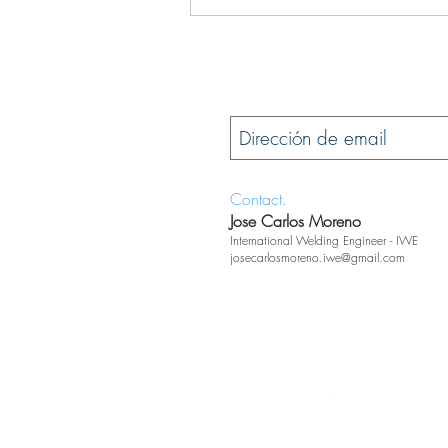
Contact.
Jose Carlos Moreno
International Welding Engineer - IWE
josecarlosmoreno.iwe@gmail.com