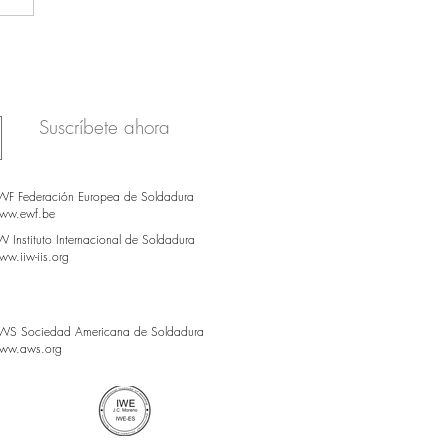
Suscríbete ahora
WF Federación Europea de Soldadura
ww.ewf.be
IW Instituto Internacional de Soldadura
ww.iiw-iis.org
WS Sociedad Americana de Soldadura
ww.aws.org