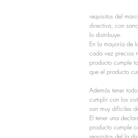
requisitos del mar
directiva, con san
lo distribuye. 
En la mayoría de l
cada vez precios m
producto cumple to
que el producto cu
Además tener todos
cumplir con los si
son muy difíciles 
El tener una decla
producto cumple co
requisitos del la d